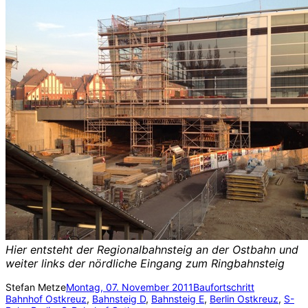
Hier entsteht der Regionalbahnsteig an der Ostbahn und
weiter links der nördliche Eingang zum Ringbahnsteig
Stefan Metze
Montag, 07. November 2011
Baufortschritt
Bahnhof Ostkreuz
, 
Bahnsteig D
, 
Bahnsteig E
, 
Berlin Ostkreuz
, 
S-