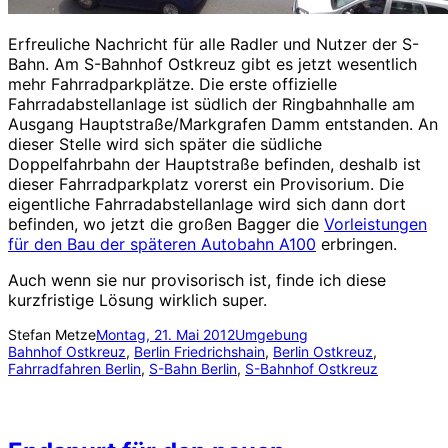
Erfreuliche Nachricht für alle Radler und Nutzer der S-
Bahn. Am S-Bahnhof Ostkreuz gibt es jetzt wesentlich
mehr Fahrradparkplätze. Die erste offizielle
Fahrradabstellanlage ist südlich der Ringbahnhalle am
Ausgang Hauptstraße/Markgrafen Damm entstanden. An
dieser Stelle wird sich später die südliche
Doppelfahrbahn der Hauptstraße befinden, deshalb ist
dieser Fahrradparkplatz vorerst ein Provisorium. Die
eigentliche Fahrradabstellanlage wird sich dann dort
befinden, wo jetzt die großen Bagger die
Vorleistungen
für den Bau der späteren Autobahn A100
erbringen.
Auch wenn sie nur provisorisch ist, finde ich diese
kurzfristige Lösung wirklich super.
Stefan Metze
Montag, 21. Mai 2012
Umgebung
Bahnhof Ostkreuz
, 
Berlin Friedrichshain
, 
Berlin Ostkreuz
, 
Fahrradfahren Berlin
, 
S-Bahn Berlin
, 
S-Bahnhof Ostkreuz