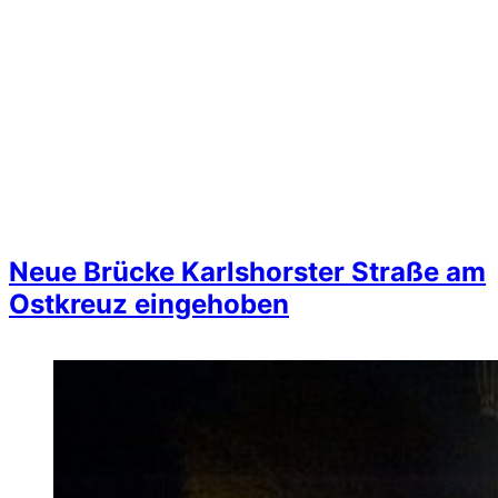
Neue Brücke Karlshorster Straße am
Ostkreuz eingehoben