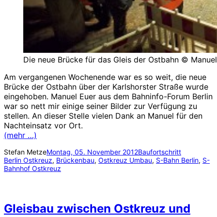
Die neue Brücke für das Gleis der Ostbahn © Manuel
Am vergangenen Wochenende war es so weit, die neue
Brücke der Ostbahn über der Karlshorster Straße wurde
eingehoben. Manuel Euer aus dem Bahninfo-Forum Berlin
war so nett mir einige seiner Bilder zur Verfügung zu
stellen. An dieser Stelle vielen Dank an Manuel für den
Nachteinsatz vor Ort.
(mehr …)
Stefan Metze
Montag, 05. November 2012
Baufortschritt
Berlin Ostkreuz
, 
Brückenbau
, 
Ostkreuz Umbau
, 
S-Bahn Berlin
, 
S-
Bahnhof Ostkreuz
Gleisbau zwischen Ostkreuz und