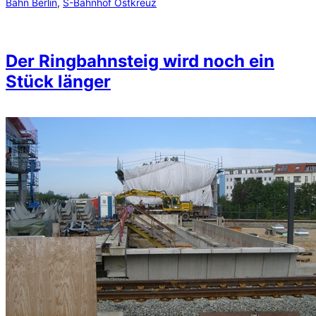
Bahn Berlin
, 
S-Bahnhof Ostkreuz
Der Ringbahnsteig wird noch ein
Stück länger