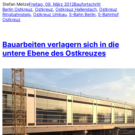
Stefan Metze
Freitag, 09. März 2012
Baufortschritt
Berlin Ostkreuz
, 
Ostkreuz
, 
Ostkreuz Hallendach
, 
Ostkreuz
Ringbahnsteig
, 
Ostkreuz Umbau
, 
S-Bahn Berlin
, 
S-Bahnhof
Ostkreuz
Bauarbeiten verlagern sich in die
untere Ebene des Ostkreuzes