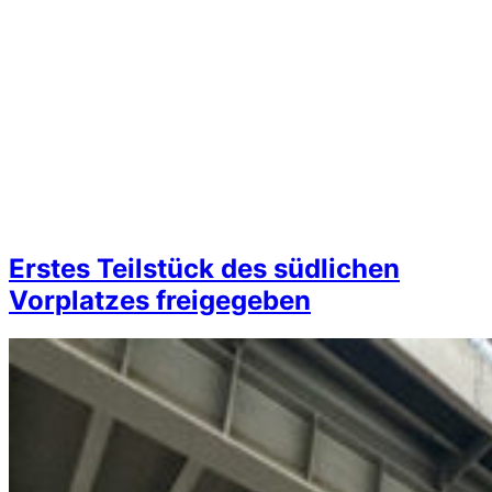
Erstes Teilstück des südlichen
Vorplatzes freigegeben