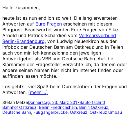
Hallo zusammen,
heute ist es nun endlich so weit. Die lang erwarteten
Antworten auf
Eure Fragen
erscheinen mit diesem
Blogpost. Beantwortet wurden Eure Fragen von Eike
Arnold und Patrick Schardien vom
Verkehrsverbund
Berlin-Brandenburg
, von Ludwig Neuenkirch aus der
Infobox der Deutschen Bahn am Ostkreuz und in Teilen
auch von mir. Ich kennzeichne den jeweiligen
Antwortgeber als VBB und Deutsche Bahn. Auf die
Klarnamen der Fragesteller verzichte ich, da der ein oder
andere seinen Namen hier nicht im Internet finden oder
auffinden lassen möchte.
Los geht’s…viel Spaß beim Durchstöbern der Fragen und
Antworten.
(mehr …)
Stefan Metze
Donnerstag, 23. März 2017
Baufortschritt
Bahnhof Ostkreuz
, 
Berlin Friedrichshain
, 
Berlin Ostkreuz
, 
Deutsche Bahn
, 
Fußgängerbrücke
, 
Ostkreuz
, 
Ostkreuz Umbau