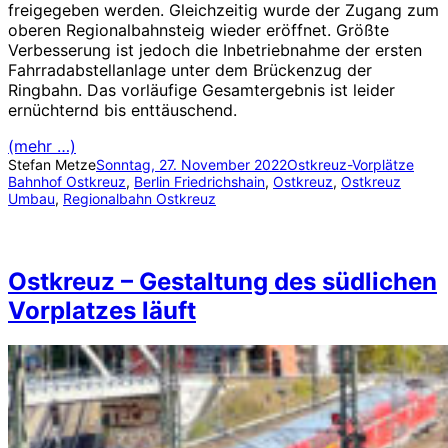
freigegeben werden. Gleichzeitig wurde der Zugang zum
oberen Regionalbahnsteig wieder eröffnet. Größte
Verbesserung ist jedoch die Inbetriebnahme der ersten
Fahrradabstellanlage unter dem Brückenzug der
Ringbahn. Das vorläufige Gesamtergebnis ist leider
ernüchternd bis enttäuschend.
(mehr …)
Stefan Metze
Sonntag, 27. November 2022
Ostkreuz-Vorplätze
Bahnhof Ostkreuz
, 
Berlin Friedrichshain
, 
Ostkreuz
, 
Ostkreuz
Umbau
, 
Regionalbahn Ostkreuz
Ostkreuz – Gestaltung des südlichen
Vorplatzes läuft