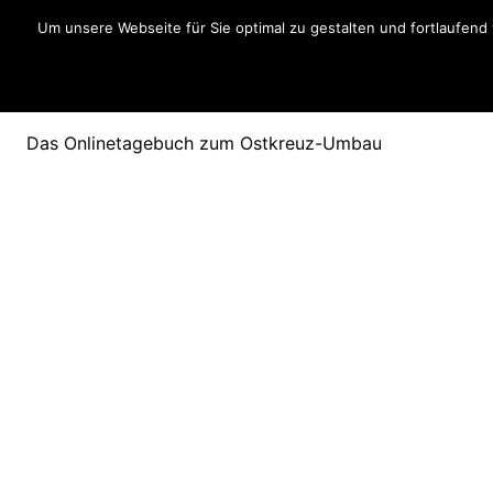
Zum
Um unsere Webseite für Sie optimal zu gestalten und fortlaufen
Inhalt
springen
Ostkreuzblog
Das Onlinetagebuch zum Ostkreuz-Umbau