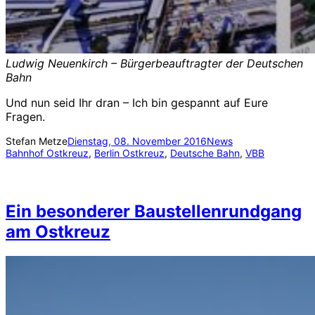
Ludwig Neuenkirch – Bürgerbeauftragter der Deutschen
Bahn
Und nun seid Ihr dran – Ich bin gespannt auf Eure
Fragen.
Stefan Metze
Dienstag, 08. November 2016
News
Bahnhof Ostkreuz
, 
Berlin Ostkreuz
, 
Deutsche Bahn
, 
VBB
Ein besonderer Baustellenrundgang
am Ostkreuz