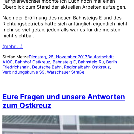
Fahrplanwechsel möchte ich Euch noch mal einen
Überblick zum Stand der aktuellen Arbeiten aufzeigen.
Nach der Eröffnung des neuen Bahnsteigs E und des
Richtungsbetriebs hatte sich anfänglich eigentlich nicht
mehr so viel getan, jedenfalls war es für die meisten
nicht sichtbar.
(mehr …)
Stefan Metze
Dienstag, 28. November 2017
Baufortschritt
A100
, 
Bahnhof Ostkreuz
, 
Bahnsteig E
, 
Bahnsteig Ru
, 
Berlin
Friedrichshain
, 
Deutsche Bahn
, 
Regionalbahn Ostkreuz
, 
Verbindungskurve S9
, 
Warschauer Straße
Eure Fragen und unsere Antworten
zum Ostkreuz