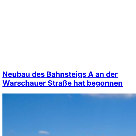
Neubau des Bahnsteigs A an der
Warschauer Straße hat begonnen