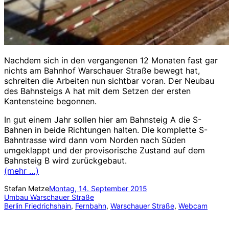
Nachdem sich in den vergangenen 12 Monaten fast gar
nichts am Bahnhof Warschauer Straße bewegt hat,
schreiten die Arbeiten nun sichtbar voran. Der Neubau
des Bahnsteigs A hat mit dem Setzen der ersten
Kantensteine begonnen.
In gut einem Jahr sollen hier am Bahnsteig A die S-
Bahnen in beide Richtungen halten. Die komplette S-
Bahntrasse wird dann vom Norden nach Süden
umgeklappt und der provisorische Zustand auf dem
Bahnsteig B wird zurückgebaut.
(mehr …)
Stefan Metze
Montag, 14. September 2015
Umbau Warschauer Straße
Berlin Friedrichshain
, 
Fernbahn
, 
Warschauer Straße
, 
Webcam