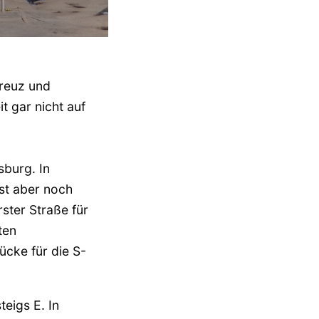
kreuz und
t gar nicht auf
burg. In
st aber noch
rster Straße für
ten
ücke für die S-
eigs E. In