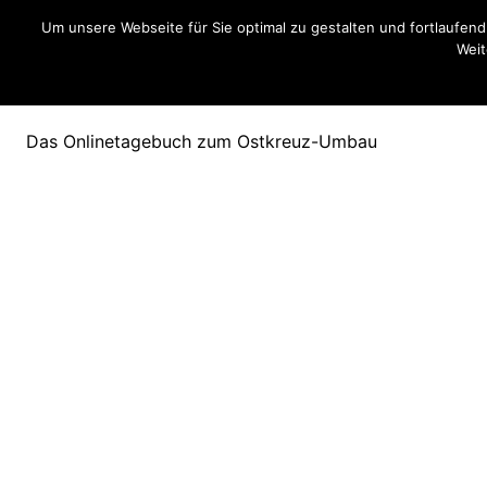
Zum
Um unsere Webseite für Sie optimal zu gestalten und fortlaufe
Inhalt
Weit
springen
Ostkreuzblog
Das Onlinetagebuch zum Ostkreuz-Umbau