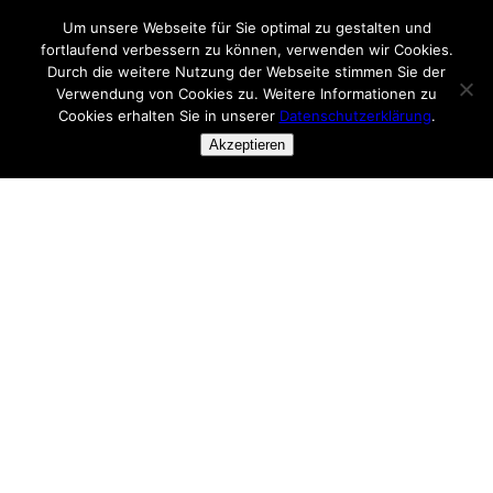
Um unsere Webseite für Sie optimal zu gestalten und
fortlaufend verbessern zu können, verwenden wir Cookies.
Durch die weitere Nutzung der Webseite stimmen Sie der
Ostkreuzblog
Verwendung von Cookies zu. Weitere Informationen zu
Cookies erhalten Sie in unserer
Datenschutzerklärung
.
Das Onlinetagebuch zum Ostkreuz-Umbau
Akzeptieren