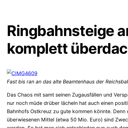
Ringbahnsteige 
komplett überdac
Fast bis ran an das alte Beamtenhaus der Reichsba
Das Chaos mit samt seinen Zugausfällen und Verspä
nur noch müde drüber lächeln hat auch einen posit
Bahnhofs Ostkreuz zu gute kommen könnte. Denn di
überwiesenen Mittel (etwa 50 Mio. Euro) sind Zw
werden. So hat man sich entschieden nun auch dem