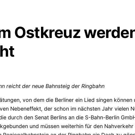
am Ostkreuz werde
ht
hn reicht der neue Bahnsteig der Ringbahn
tungen, von dem die Berliner ein Lied singen können u
iven Nebeneffekt, der schon im nächsten Jahr vielen 
e durch den Senat Berlins an die S-Bahn-Berlin GmbH
eckgebunden und müssen weiterhin für den Nahverkeh
 Regionalbahnsteig an der Ringbahn ein Dach zu gönn