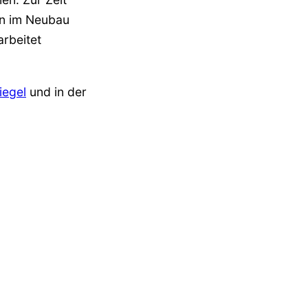
hn im Neubau
rbeitet
iegel
und in der