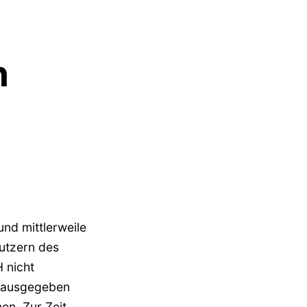
n
nd mittlerweile
Nutzern des
 nicht
r ausgegeben
en. Zur Zeit