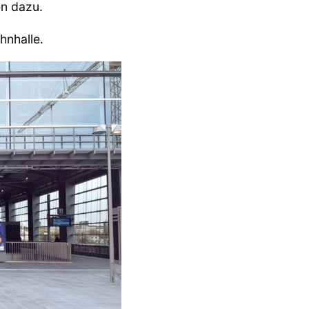
en dazu.
hnhalle.