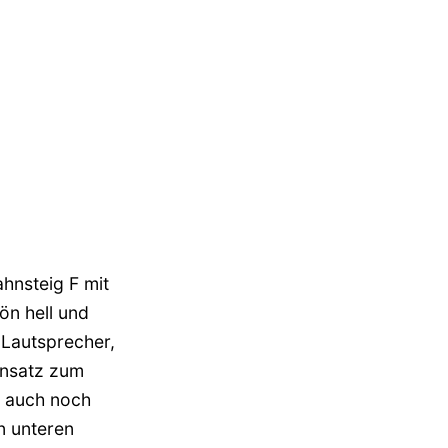
hnsteig F mit
ön hell und
 Lautsprecher,
ensatz zum
a auch noch
n unteren